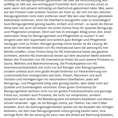
Schrank mit Reinigungsmitteln genommen hat oder die Verschmutzung sehr
auffällig ist, fällt auf, wie wichtig gute Putzmittel doch sind und wie schön es
wäre, wenn sich jemand rechtzeitig um Nachschub gekümmert hätte. Was, wenn
auf den Polstern oder anderen Textilien ein Fleck ist, der sich mit den üblichen
Reinigungsmitteln nicht mehr entfernen lässt? Wie den über Wochen gebildeten
Kalkschleier entfernen, ohne die Oberfläche anzugreifen oder zu beschädigen?
Gute Reinigungsmittel günstig kaufen, einfach und schnell - so lautet die Devise.
Diese lässt sich doch am besten mit einem Online Shop für spezielle Reinigungs-
und Pflegemittel umsetzen. Denn wer hat im stressigen Alltag schon Zeit, einen
stationären Shop für Reinigungsmittel und Pflegemittel zu suchen? In der
Drogerie oder dem Supermarkt sind wirklich gute Reiniger und Pflegemittel
häufig gar nicht zu finden. Reiniger günstig online kaufen ist die Lösung. Als
einer der führenden Anbieter von HG International kann die asmong KG hier
Abhilfe schaffen. Unser Online-Shop für HG International bietet das gesamte
Sortiment, welches HG International derzeit auf dem deutschen Markt anbietet.
Neben den Produkten von HG International finden Sie auch weitere Produkte zu
Sauna, Wellness und Badverschönerung. Die Produktpalette von HG
International beschränkt sich nicht nur auf Reiniger oder Reinigungsmittel,
sondern umfasst auch eine große Anzahl Entferner zur Fleckentfernung von
unterschiedlichen Untergründen wie Stein, Fliesen, Naturstein und auch
Textilien und Versiegelungen für verschiedene Oberflächen. Jeder will
Reinigungs- und Pflegemittel billig oder günstig kaufen, aber dabei nicht auf
Qualität und Zuverlässigkeit verzichten. Einen guten Onlineshop für
Reinigungsmittel zeichnen nicht nur ein großes Produktsortiment und günstige
Preise aus, sondern auch Produkte, die nicht nur versprechen, sondern
tatsächlich auch wirken. Die Bestellung wird schnellstens bearbeitet und ebenso
schnell versendet - egal, ob Sie Reiniger online, per Telefon, Fax oder E-Mail
bestellen. Auch die Zahlungsmöglichkeiten spielen bei der Auswahl des richtigen
Anbieters, bei dem man Reinigungsmittel online günstig kaufen kann, eine
wichtige Rolle. Bei der asmong KG kann man alle Artikel auf Rechnung bestellen,