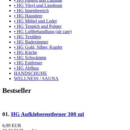
• HG Parkett und Laminat
• HG Vinyl und Linoleum
• HG Innenbereich
• HG Haustiere
• HG Möbel und Leder
• HG Teppich und Polster
• HG Luftbehandlung (air care)
• HG Textilien
• HG Badezimmer
• HG Gold, Silber, Kupfer
• HG Küche
• HG Schwämme
• HG Entferner
• HG Abfluss
HANDSCHUHE
WELLNESS / SAUNA
Bestseller
01.
HG Aufkleberentferner 300 ml
6,99 EUR