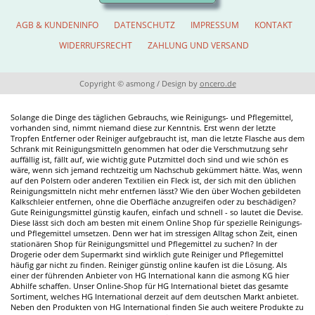
AGB & KUNDENINFO
DATENSCHUTZ
IMPRESSUM
KONTAKT
WIDERRUFSRECHT
ZAHLUNG UND VERSAND
Copyright © asmong
/
Design by
oncero.de
Solange die Dinge des täglichen Gebrauchs, wie Reinigungs- und Pflegemittel,
vorhanden sind, nimmt niemand diese zur Kenntnis. Erst wenn der letzte
Tropfen Entferner oder Reiniger aufgebraucht ist, man die letzte Flasche aus dem
Schrank mit Reinigungsmitteln genommen hat oder die Verschmutzung sehr
auffällig ist, fällt auf, wie wichtig gute Putzmittel doch sind und wie schön es
wäre, wenn sich jemand rechtzeitig um Nachschub gekümmert hätte. Was, wenn
auf den Polstern oder anderen Textilien ein Fleck ist, der sich mit den üblichen
Reinigungsmitteln nicht mehr entfernen lässt? Wie den über Wochen gebildeten
Kalkschleier entfernen, ohne die Oberfläche anzugreifen oder zu beschädigen?
Gute Reinigungsmittel günstig kaufen, einfach und schnell - so lautet die Devise.
Diese lässt sich doch am besten mit einem Online Shop für spezielle Reinigungs-
und Pflegemittel umsetzen. Denn wer hat im stressigen Alltag schon Zeit, einen
stationären Shop für Reinigungsmittel und Pflegemittel zu suchen? In der
Drogerie oder dem Supermarkt sind wirklich gute Reiniger und Pflegemittel
häufig gar nicht zu finden. Reiniger günstig online kaufen ist die Lösung. Als
einer der führenden Anbieter von HG International kann die asmong KG hier
Abhilfe schaffen. Unser Online-Shop für HG International bietet das gesamte
Sortiment, welches HG International derzeit auf dem deutschen Markt anbietet.
Neben den Produkten von HG International finden Sie auch weitere Produkte zu