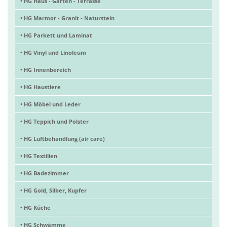
• HG Haus - Garten - Terrasse
• HG Marmor - Granit - Naturstein
• HG Parkett und Laminat
• HG Vinyl und Linoleum
• HG Innenbereich
• HG Haustiere
• HG Möbel und Leder
• HG Teppich und Polster
• HG Luftbehandlung (air care)
• HG Textilien
• HG Badezimmer
• HG Gold, Silber, Kupfer
• HG Küche
• HG Schwämme