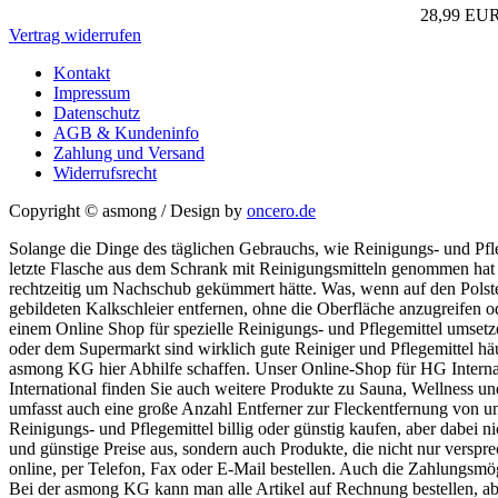
28,99 EU
Vertrag widerrufen
Kontakt
Impressum
Datenschutz
AGB & Kundeninfo
Zahlung und Versand
Widerrufsrecht
Copyright © asmong
/
Design by
oncero.de
Solange die Dinge des täglichen Gebrauchs, wie Reinigungs- und Pfle
letzte Flasche aus dem Schrank mit Reinigungsmitteln genommen hat od
rechtzeitig um Nachschub gekümmert hätte. Was, wenn auf den Polster
gebildeten Kalkschleier entfernen, ohne die Oberfläche anzugreifen od
einem Online Shop für spezielle Reinigungs- und Pflegemittel umsetze
oder dem Supermarkt sind wirklich gute Reiniger und Pflegemittel häu
asmong KG hier Abhilfe schaffen. Unser Online-Shop für HG Internat
International finden Sie auch weitere Produkte zu Sauna, Wellness u
umfasst auch eine große Anzahl Entferner zur Fleckentfernung von un
Reinigungs- und Pflegemittel billig oder günstig kaufen, aber dabei n
und günstige Preise aus, sondern auch Produkte, die nicht nur verspre
online, per Telefon, Fax oder E-Mail bestellen. Auch die Zahlungsmög
Bei der asmong KG kann man alle Artikel auf Rechnung bestellen, ab