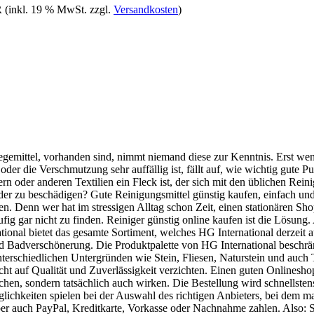
R
(inkl. 19 % MwSt. zzgl.
Versandkosten
)
gemittel, vorhanden sind, nimmt niemand diese zur Kenntnis. Erst wenn 
er die Verschmutzung sehr auffällig ist, fällt auf, wie wichtig gute 
n oder anderen Textilien ein Fleck ist, der sich mit den üblichen Rein
er zu beschädigen? Gute Reinigungsmittel günstig kaufen, einfach und s
n. Denn wer hat im stressigen Alltag schon Zeit, einen stationären Sho
fig gar nicht zu finden. Reiniger günstig online kaufen ist die Lösung.
ional bietet das gesamte Sortiment, welches HG International derzei
nd Badverschönerung. Die Produktpalette von HG International beschrän
terschiedlichen Untergründen wie Stein, Fliesen, Naturstein und auch T
icht auf Qualität und Zuverlässigkeit verzichten. Einen guten Onlinesh
chen, sondern tatsächlich auch wirken. Die Bestellung wird schnellstens
lichkeiten spielen bei der Auswahl des richtigen Anbieters, bei dem ma
er auch PayPal, Kreditkarte, Vorkasse oder Nachnahme zahlen. Also: 