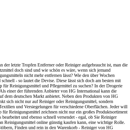
der letzte Tropfen Entferner oder Reiniger aufgebraucht ist, man die
Putzmittel doch sind und wie schön es wäre, wenn sich jemand
igungsmitteln nicht mehr entfernen lässt? Wie den über Wochen
chnell - so lautet die Devise. Diese lässt sich doch am besten mit
p für Reinigungsmittel und Pflegemittel zu suchen? In der Drogerie
 Als einer der führenden Anbieter von HG International kann die
t auf dem deutschen Markt anbietet. Neben den Produkten von HG
kt sich nicht nur auf Reiniger oder Reinigungsmittel, sondern
extilien und Versiegelungen für verschiedene Oberflächen. Jeder will
op für Reinigungsmittel zeichnen nicht nur ein großes Produktsortiment
 bearbeitet und ebenso schnell versendet - egal, ob Sie Reiniger
n Reinigungsmittel online günstig kaufen kann, eine wichtige Rolle.
Stöbern, Finden und rein in den Warenkorb - Reiniger von HG