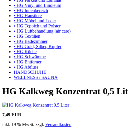
• HG Parkett und Laminat
• HG Vinyl und Linoleum
• HG Innenbereich
• HG Haustiere
• HG Möbel und Leder
• HG Teppich und Polster
• HG Luftbehandlung (air care)
• HG Textilien
• HG Badezimmer
• HG Gold, Silber, Kupfer
• HG Küche
• HG Schwämme
• HG Entferner
• HG Abfluss
HANDSCHUHE
WELLNESS / SAUNA
HG Kalkweg Konzentrat 0,5 Lit
7,49 EUR
inkl. 19 % MwSt. zzgl.
Versandkosten